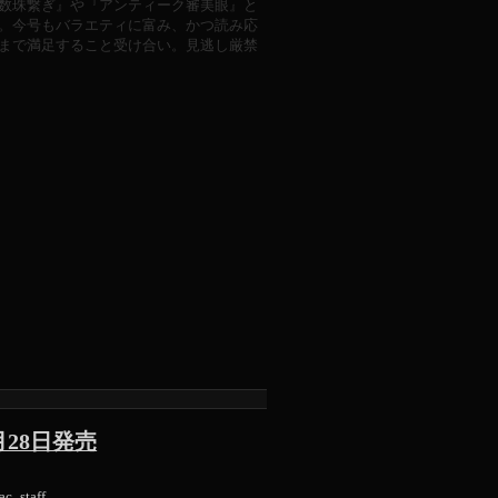
数珠繋ぎ』や『アンティーク審美眼』と
。今号もバラエティに富み、かつ読み応
まで満足すること受け合い。見逃し厳禁
4月28日発売
ac_staff