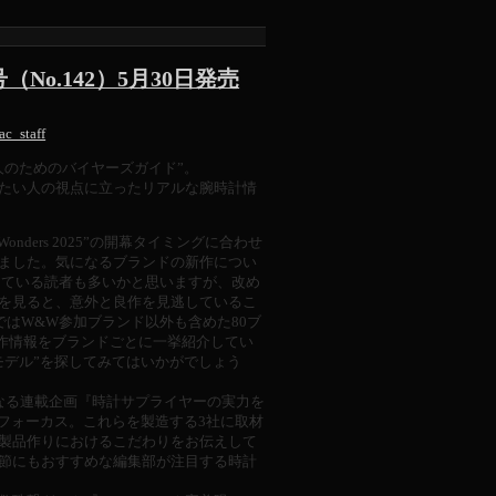
No.142）5月30日発売
ac_staff
のためのバイヤーズガイド”。
たい人の視点に立ったリアルな腕時計情
Wonders 2025”の開幕タイミングに合わせ
ました。気になるブランドの新作につい
している読者も多いかと思いますが、改め
を見ると、意外と良作を見逃しているこ
ではW&W参加ブランド以外も含めた80ブ
の新作情報をブランドごとに一挙紹介してい
モデル”を探してみてはいかがでしょう
なる連載企画『時計サプライヤーの実力を
にフォーカス。これらを製造する3社に取材
製品作りにおけるこだわりをお伝えして
節にもおすすめな編集部が注目する時計