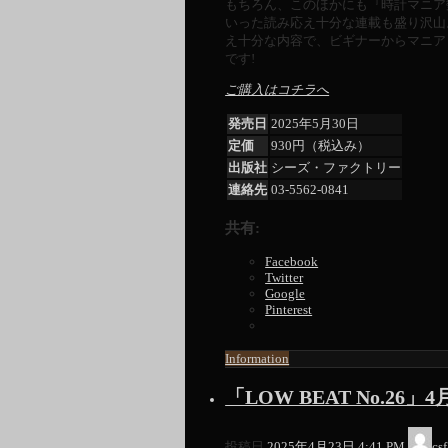
もちろん、このほかにも『時計マニア
いった読み応え十分な連載も盛り沢山
え十分な内容で、ビギナーからマニア
です!
ご購入はコチラへ
発売日
2025年5月30日
定価
930円（税込み）
出版社
シーズ・ファクトリー
連絡先
03-5562-0841
共有:
Facebook
Twitter
Google
Pinterest
Information
「LOW BEAT No.26」
投稿日
2025年4月23日 4:41 PM
csf