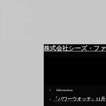
コンテンツへ移動
Skip to SEARCH-2
Skip to NAV_MENU-2
Skip to TEXT-3
Skip to RECENT-POSTS-2
Skip to TEXT-5
Skip to ARCHIVES-2
Skip to TEXT-2
Skip to TEXT-4
Skip to NAV_MENU-3
株式会社シーズ・ファ
Information
「パワーウオッチ」11月号