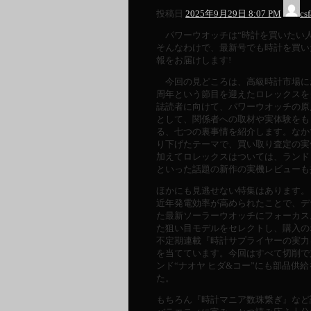
投稿日
2025年9月29日 8:07 PM
csf
パワーウオッチは“時計を買いたい人
そんなわけで、最新号でも時計を買い
報をお届けします!
今回の見どころは、高級時計市場にお
周年という節目を迎えたロレックスを
誌読者に向けて、パワーウオッチの原
として、関係者への取材や実体験をも
る、七つの裏事情を紹介します。なか
り下げたテーマで、買い取り査定の実
加えてロレックスはついては、ランド
といった話題の新作の実機レビューも
ほかにも見逃せない特集はあります。
近年発電効率が高められたことで、デ
た最新ソーラーウオッチにフォーカス
た狙い目モデルをセレクトし、購入の
不定期連載『時計サプライヤーの実力
を当てています。今回はすべて切削で
ンド“ナオヤ ヒダ&コー”にも部品供
た。
もちろん『時計マニア数珠繋ぎ』など