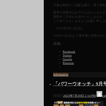
平素は格別のご高配を賜り、厚く御礼
夏季の休業日は以下のとおりとなりま
期間中ご不便をお掛けいたしますが、
ご了承くださいますようお願い申し上
・2025年8月12日(火)
※8月13日(水)より通常通り営業を行
共有:
Facebook
Twitter
Google
Pinterest
Information
「パワーウオッチ」9月号（
投稿日
2025年7月29日 2:14 PM
csf