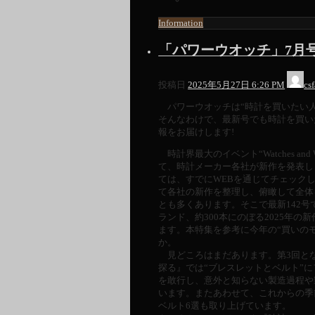
Information
「パワーウオッチ」7月号（
投稿日
2025年5月27日 6:26 PM
csf
パワーウオッチは“時計を買いたい人
そんなわけで、最新号でも時計を買い
報をお届けします!
時計界最大のイベント“Watches and 
て、時計メーカー各社が新作を発表し
ては、すでにWEBを通じてチェック
て各社の新作を整理し、俯瞰して全体
とも多くあります。そこで最新142号
ランド、約300本にのぼる2025年
ます。本特集を参考に今年の“買いの
か。
見どころはまだあります。第3回と
探る』では“ブレスレットとベルト”
を敢行し、意外と知らない製造過程や
います。またあわせて、これからの季
ベルト6選も取り上げています。