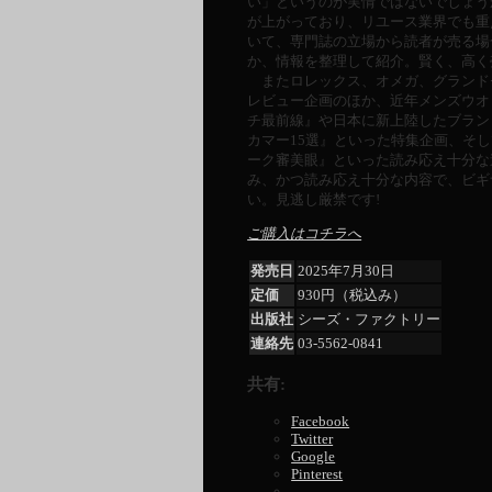
い」というのが実情ではないでしょう
が上がっており、リユース業界でも重
いて、専門誌の立場から読者が売る場
か、情報を整理して紹介。賢く、高く
またロレックス、オメガ、グランド
レビュー企画のほか、近年メンズウオ
チ最前線』や日本に新上陸したブラン
カマー15選』といった特集企画、そ
ーク審美眼』といった読み応え十分な
み、かつ読み応え十分な内容で、ビギ
い。見逃し厳禁です!
ご購入はコチラへ
発売日
2025年7月30日
定価
930円（税込み）
出版社
シーズ・ファクトリー
連絡先
03-5562-0841
共有:
Facebook
Twitter
Google
Pinterest