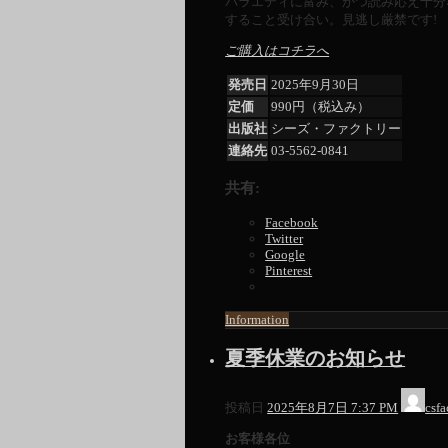
バラエティに富み、かつ読み応え十分
すること受け合い。見逃し厳禁です!
ご購入はコチラへ
発売日
2025年9月30日
定価
990円（税込み）
出版社
シーズ・ファクトリー
連絡先
03-5562-0841
共有:
Facebook
Twitter
Google
Pinterest
Information
夏季休業のお知らせ
投稿日
2025年8月7日 7:37 PM
csfa
お客様各位