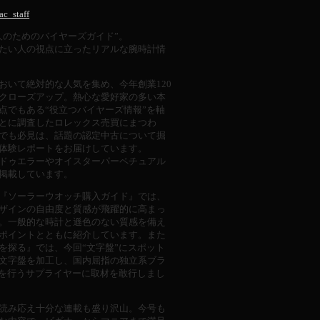
ac_staff
のためのバイヤーズガイド”。
たい人の視点に立ったリアルな腕時計情
いて絶対的な人気を集め、今年創業120
クローズアップ。熱心な愛好家の多い本
点でもある“役立つバイヤーズ情報”を軸
とに調査したロレックス売買にまつわ
でも必見は、話題の認定中古について掘
体験レポートをお届けしています。
ドゥエラーやオイスターパーペチュアル
掲載しています。
『ソーラーウオッチ購入ガイド』では、
ザインの自由度と質感が飛躍的に高まっ
。一般的な時計と遜色のない質感を備え
ポイントとともに紹介しています。また
を探る』では、今回“文字盤”にスポット
文字盤を加工し、国内屈指の独立系ブラ
給を行うサプライヤーに取材を敢行しまし
読み応え十分な連載も盛り沢山。今号も