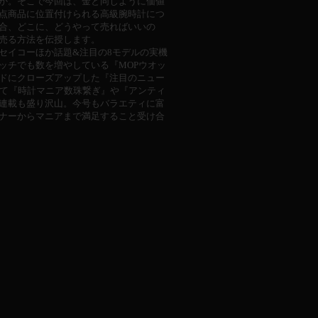
か。そこで今回は、金と同じように価値
点商品に位置付けられる高級腕時計につ
合、どこに、どうやって売ればいいの
売る方法を伝授します。
セイコーほか話題&注目の8モデルの実機
ッチでも数を増やしている『MOPウオッ
ドにクローズアップした『注目のニュー
して『時計マニア数珠繋ぎ』や『アンティ
連載も盛り沢山。今号もバラエティに富
ナーからマニアまで満足すること受け合