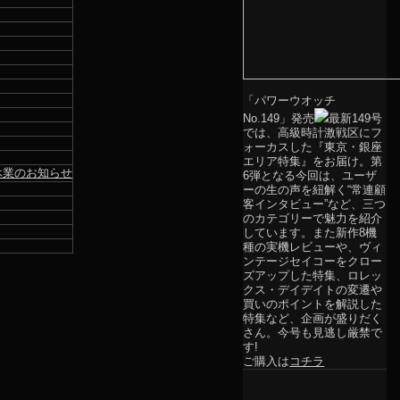
「パワーウオッチ
No.149」発売
最新149号
では、高級時計激戦区にフ
ォーカスした『東京・銀座
エリア特集』をお届け。第
休業のお知らせ
6弾となる今回は、ユーザ
ーの生の声を紐解く“常連顧
客インタビュー”など、三つ
のカテゴリーで魅力を紹介
しています。また新作8機
種の実機レビューや、ヴィ
ンテージセイコーをクロー
ズアップした特集、ロレッ
クス・デイデイトの変遷や
買いのポイントを解説した
特集など、企画が盛りだく
さん。今号も見逃し厳禁で
す!
ご購入は
コチラ