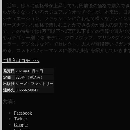
近年、徐々に価格帯が上昇して3万円前後の価格で購入でき
ルが多くなっているカジュアルウオッチですが、本来は、日
シチュエーション、ファッションに合わせて様々なデザイン
リーズナブルな価格で楽しむことができるのが最大の魅力で
で、この特集では1万円以下〜3万円以下までの予算で購入で
をカテゴリー別（3針モデル、クロノグラフ、マリン&ダイバ
ーラー、デジタルなど）でセレクト。大人が普段使いでガン
める、コストパフォーマンスに優れた時計を紹介していきま
ご購入はコチラへ
発売日
2023年10月30日
定価
825円（税込み）
出版社
シーズ・ファクトリー
連絡先
03-5562-0841
共有:
Facebook
Twitter
Google