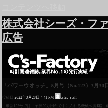
コンテンツへ移動
株式会社シーズ・フ
広告
「パワーウオッチ」5月号（No.123）3月30
投稿日
2022年3月28日 4:41 PM
csfac_staff
最新123号では「予算20万円台で手に入れる機械式腕時計10