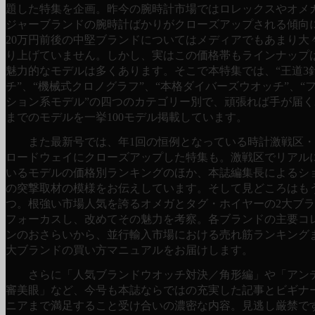
題した特集を企画。昨今の腕時計市場ではロレックスやオメ
ジャーブランドの腕時計ばかりがクローズアップされる傾向
20万円前後の中堅ブランドについてはメディアでもあまり大
り上げていません。しかし、実はこの価格帯もラインナップ
魅力的なモデルは多くあります。そこで本特集では、“王道3
チ”、“機械式クロノグラフ”、“本格ダイバーズウオッチ”、“
ション系モデル”の四つのカテゴリー別で、頑張れば手が届く
までのモデルを一挙100モデル掲載しています。
また最新号では、年1回の恒例となっている時計激戦区・
ロードウェイにクローズアップした特集も。激戦区でリアル
いるモデルの価格別ランキングのほか、本誌編集長によるシ
の突撃取材の模様をお伝えしています。そして見どころはも
つ。根強い市場人気を誇るオメガとタグ・ホイヤーの2大ブ
フォーカスし、改めてその魅力を考察。各ブランドの主要コ
ンのおさらいから、並行輸入市場における売れ筋ランキング
大ブランドの買い方マニュアルをお届けします。
さらに「人気ブランドウオッチ対決／角形編」や「アン
審美眼」など、今号も本誌ならではの充実した記事とビギナ
ニアまで満足すること受け合いの濃密な内容。見逃し厳禁です