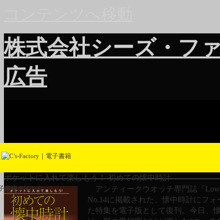
コンテンツへ移動
株式会社シーズ・フ
広告
ポケットに入れて楽しもう！ 初めての懐中時計
アンティークウオッチ専門誌『LowB
子書籍タイトル
No.14に掲載された、懐中時計にフ
た特集を電子版として復刊。今日、