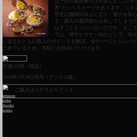
は一部の愛好家だけが楽しむ“ニッチ
界”というイメージがあります。しか
歴史は腕時計以上に古く、魅力を知
ま、購入の選択肢から外してしまう
はすごくもったいないのです。そこ
では、懐中ビギナー向けとして、改
に迫るとともに購入のポイントを解説。全9ページとコンパ
とめているため、気軽にお読みいただけます。
定価
110
円（税込）
2024年3月30日発売（デジタル版）
ご購入はコチラよりどうぞ
amazon
kobo
ibooks
honto