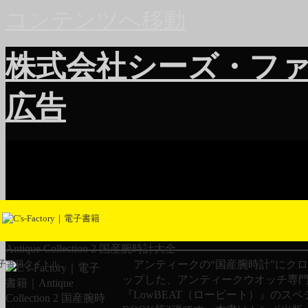
コンテンツへ移動
株式会社シーズ・フ
広告
Antique Collection 2 国産腕時計大全
アンティークの“国産腕時計”にク
子書籍タイトル
ップした、アンティークウオッチ専
『LowBEAT（ロービート）』のスペ