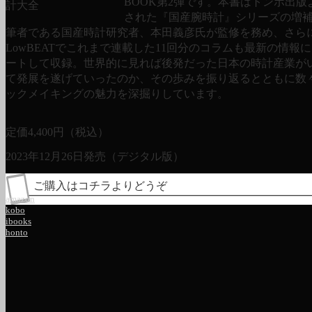
BOOK第2弾です。本書はトンボ出版
された『国産腕時計』シリーズの増
筆者である国産時計研究者、本田義彦氏が監修を務め、さら
LowBEATでこれまで連載した11回分のコラムも最新の情報
ートして収録。世界的に見れば後発だった日本の時計産業が
て発展を遂げていったのか、その歩みを振り返るとともに数
ックメイキングの魅力を深掘りしています。
定価
4,400
円（税込）
2023年12月26日発売（デジタル版）
ご購入はコチラよりどうぞ
amazon
kobo
ibooks
honto