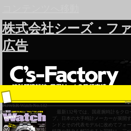
コンテンツへ移動
株式会社シーズ・フ
広告
POWER Watch No.132
最新132号では、国産腕時計をクロ
子書籍タイトル
プ。日本の大手時計メーカーが展開
ンドとその代表モデルに改めてフォ