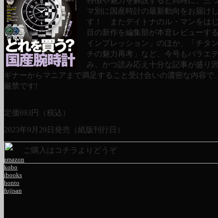
特徴や魅力を解説すると同時に、三
マ別に国産時計の最新動向をお届け
す！ またデイトナのル・マンをは
目の新作を編集部が本音レビューす
インプレッション」のほか、「チタ
チの魅力再考」など、今号もバラエ
み、かつ読み応え十分な記事が盛り
ギナーからマニアまで満足すること受け合いの濃密な内容で
厳禁です!
定価
693
円（税込）
2023年9月29日発売（紙版刊行日）
ご購入はコチラよりどうぞ
amazon
kobo
ibooks
honto
fujisan