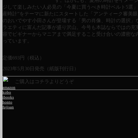
す。ほかにも、愛用の時計をイメー
ジして楽しみたい人必見の「今夏に買うべき時計ベルト5選」
産時計”をテーマに新たにスタートした「アンティーク審美
のおいでやす小田さんが登場する「男の肖像、時計の選択」
ラエティに富んだ記事が盛り沢山。今号も本誌ならではの充
容でビギナーからマニアまで満足すること受け合いの濃密な
っています。
定価
693
円（税込）
2023年5月30日発売（紙版刊行日）
ご購入はコチラよりどうぞ
amazon
kobo
ibooks
honto
fujisan