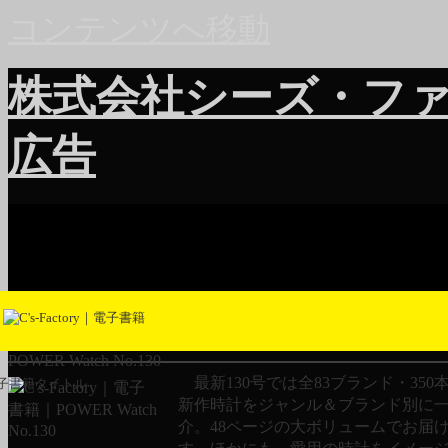
コンテンツへ移動
株式会社シーズ・フ
広告
POWER Watch No.130
最新130号では全83ブランド・350
子書籍タイトル
新作時計をジャンル＆ブランド別に
介。48ページの大ボリュームでお届