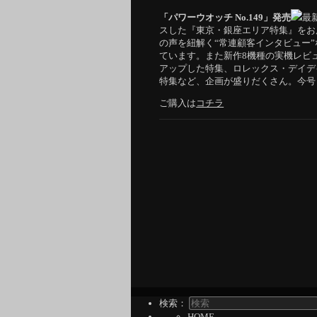
「パワーウオッチ No.149」発売
最
スした『東京・銀座エリア特集』をお
の声を紐解く“常連顧客インタビュー
ています。また新作8機種の実機レビ
アップした特集、ロレックス・デイデ
特集など、企画が盛りだくさん。今号
ご購入は
コチラ
検索：
HOME