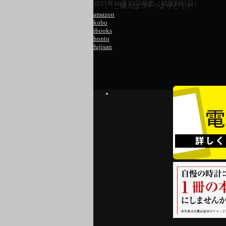
2021年10月20日発売（紙版刊行日）
ご購入はコチラよりどうぞ
amazon
kobo
ibooks
honto
fujisan