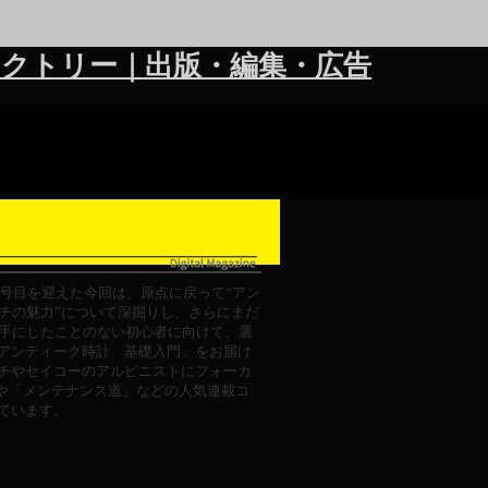
クトリー｜出版・編集・広告
号目を迎えた今回は、原点に戻って“アン
チの魅力”について深掘りし、さらにまだ
手にしたことのない初心者に向けて、選
アンティーク時計 基礎入門」をお届け
チやセイコーのアルピニストにフォーカ
再考」や「メンテナンス道」などの人気連載コ
ています。