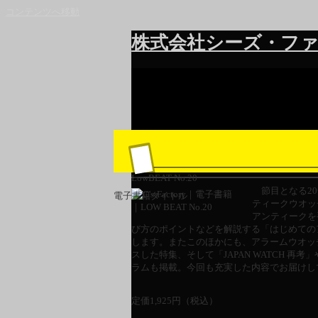
コンテンツへ移動
株式会社シーズ・ファ
LowBEAT No.20
節目となる20
電子書籍タイトル
ティークウオッ
アンティークを
び方のポイントなどを解説する「はじめての
します。またこのほかにも、アラームウオッ
スした特集、そして「JAPAN WATCH 
ラムも掲載。今回も充実した内容でお届けし
定価
1,925
円（税込）