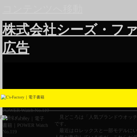
コンテンツへ移動
株式会社シーズ・フ
広告
POWER Watch No.119
見どころは「人気ブランドウオッチ
子書籍タイトル
です。
最近はロレックスと一部モデルにい