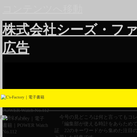
コンテンツへ移動
株式会社シーズ・フ
広告
POWER Watch No.112
今号の見どころは何と言ってもコレ
子書籍タイトル
『編集部が使える時計をあらため
証 22のキーワードから集めた注目の