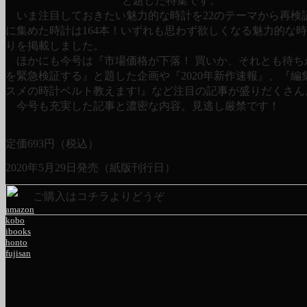
と題した特集です。
いま注目しておきたい魅力的な時計を22のテーマから再検
に集めた時計は164本！いずれも思わず欲しくなる魅力的な
りを掲載しました。
ほかにも今号は『市場価格が下落！ 買いか、それとも待ち
を緊急検証する』と題した企画や『2020年新作速報』、『編
スメの時計ベルト教えます!』など注目の記事が盛りだくさん
今号も充実した記事と濃密な内容。見逃し厳禁です！
定価
693
円（税込）
2020年5月29日発売（紙版刊行日）
ご購入はコチラよりどうぞ
amazon
kobo
ibooks
honto
fujisan