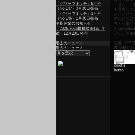
「パワーウオッチ」5月号
また、「時
（No.147）3月30日発売
も登場して
「パワーウオッチ」3月号
クロノグラ
（No.146）1月30日発売
アの紹介記
冬期休業のお知らせ
ラム記事や全
「2025-2026機械式腕時計年
Shop S
鑑」12月23日発売
がわかる腕
過去のニュース
定価
1,925
過去のニュース
2018年1
ご購
amazon
kobo
ibooks
honto