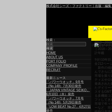
株式会社シーズ・ファクトリー｜出版・編集
検索：
2018～2
電子書籍タイト
HOME
ABOUT US
刊行10年
PORT FOLIO
全212ペー
COMPANY PROFILE
新作の傾向
RECRUIT
んでさらに
市場を振り
最新ニュース
ティエやロレ
「パワーウオッチ」9月号
発表された
（No.149）7月30日発売
たデイリー
「JAPAN VINTAGE SEIKO」
スするGM
6月10日（水）発売
る多機能コ
「パワーウオッチ」7月号
フトしてき
（No.148）5月29日発売
市場で年々
「LOW BEAT No.27」4月27日
ーなど、市
発売
級時計市場