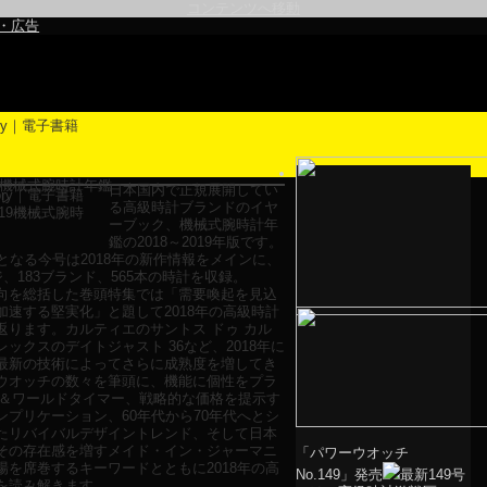
コンテンツへ移動
・広告
019機械式腕時計年鑑
日本国内で正規展開してい
ル
る高級時計ブランドのイヤ
ーブック、機械式腕時計年
鑑の2018～2019年版です。
目となる今号は2018年の新作情報をメインに、
ジ、183ブランド、565本の時計を収録。
を総括した巻頭特集では「需要喚起を見込
加速する堅実化」と題して2018年の高級時計
返ります。カルティエのサントス ドゥ カル
ックスのデイトジャスト 36など、2018年に
最新の技術によってさらに成熟度を増してき
ウオッチの数々を筆頭に、機能に個性をプラ
T＆ワールドタイマー、戦略的な価格を提示す
ンプリケーション、60年代から70年代へとシ
たリバイバルデザイントレンド、そして日本
その存在感を増すメイド・イン・ジャーマニ
「パワーウオッチ
場を席巻するキーワードとともに2018年の高
No.149」発売
最新149号
を読み解きます。