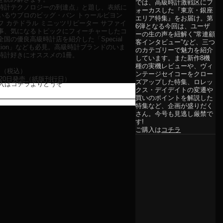
では、高級時計激戦区にフ
計テクノロジーの到達点」と題し、表紙に
ォーカスした『東京・銀座
いるウブロのビッグ・バン トゥールビヨン
エリア特集』をお届け。第
フ カテドラル ミニッツリピーター サファイ
6弾となる今回は、ユーザ
事、気になるトピックにフィーチャーしたコ
ーの生の声を紐解く“常連顧
国の優良高級時計店を紹介した「Special
客インタビュー”など、三つ
election」なども必見。高級時計ブランドのいま
のカテゴリーで魅力を紹介
時計好きにオススメの1冊。
しています。また新作8機
種の実機レビューや、ヴィ
円（税込）
ンテージセイコーをクロー
2月20日発売（紙版刊行日）
ズアップした特集、ロレッ
入はコチラよりどうぞ
クス・デイデイトの変遷や
買いのポイントを解説した
特集など、企画が盛りだく
さん。今号も見逃し厳禁で
す!
ご購入は
コチラ