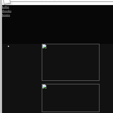
amazon
kobo
ibooks
honto