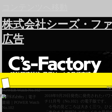
コンテンツへ移動
株式会社シーズ・フ
広告
POWER Watch No.102
2018年9月29日発売に発売されたパ
子書籍タイトル
チ11月号（No.102）の電子版
今号の見どころは大きく三つ。ひと