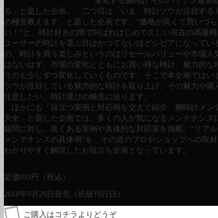
「進化する腕時計 そのハイテク最前
る」と題した企画。 二つ目は「いま、時計ツウが注目する 
の極意教えます」と題した企画です。“価格が高くて買いづら
い！”と、時計好きの間で叫ばれはじめて久しい現在の高級
ユーザーの時計を選ぶ目はかつてないほどシビアになってい
の、時計を買う楽しみというのはリセールバリューや市場人
はないはず。市場の変化とともにお買い得な時計、魅力的な
うのも少しずつ変化していくものです。そこで本企画ではい
ツウが注目している魅力的な時計を取り上げ、その魅力や購
注意したい、時計選びの極意に迫ります。
ほかにも「役立つ実例と対応例を交えて紹介 腕時計メン
大全」と題した企画では、多くの人が気になるメンテナンス
疑問に対し、良くある実例や具体的な対応策を掲載。“リア
メンテナンスの具体例”を、その道のプロやショップへの取
わかりやすく解説したお役立ち企画となっています。
定価
693
円（税込）
2018年9月29日発売（紙版刊行日）
ご購入はコチラよりどうぞ