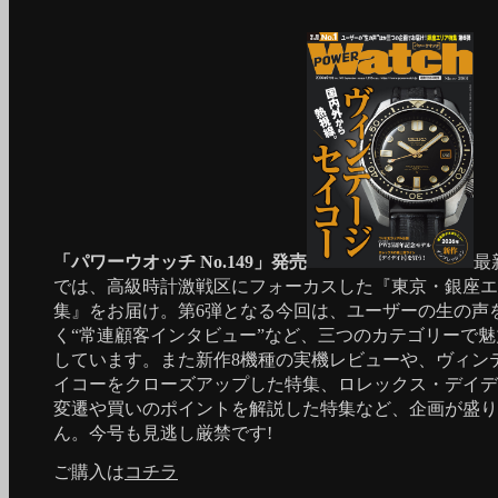
「パワーウオッチ No.149」発売
最
では、高級時計激戦区にフォーカスした『東京・銀座エ
集』をお届け。第6弾となる今回は、ユーザーの生の声
く“常連顧客インタビュー”など、三つのカテゴリーで
しています。また新作8機種の実機レビューや、ヴィン
イコーをクローズアップした特集、ロレックス・デイデ
変遷や買いのポイントを解説した特集など、企画が盛り
ん。今号も見逃し厳禁です!
ご購入は
コチラ