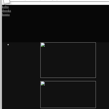
amazon
kobo
ibooks
honto