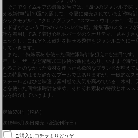
しょうか。
そこでタイムギアの最新24号では、“四つのジャンルで探
える新作時計70選”と題して、今夏に発売されている新作時計
シックモデル”、“クロノグラフ”、“スマートウオッチ”、“新
ンドほか”という四つのジャンルで厳選。編集部のスタッフ
計を着用してみて着け心地やパーツのクオリティ、見やすさ
ェックし、これぞと太鼓判を押せる秀作をジャンルごとに一
していきます。
また、 “特殊素材を使った個性派時計を狙え!”も注目です
年、レーザーなど精密加工技術の進化もあり、いままで時計
れることのなかった素材を使った意欲的なブランドが増えて
この特集ではまだ静かなブームではありますが、一般的なス
スチールとはひと味違う素材感で人気を高めている、木材、
どを使った個性派時計を集め、それぞれ素材の特徴とオスス
ルを紹介していきます。
定価
578
円（税込）
2018年6月28日発売（紙版刊行日）
ご購入はコチラよりどうぞ