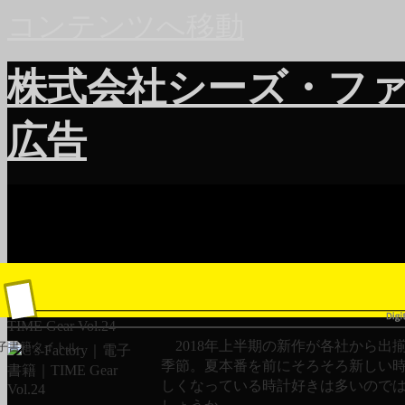
コンテンツへ移動
株式会社シーズ・フ
広告
TIME Gear Vol.24
2018年上半期の新作が各社から出
子書籍タイトル
季節。夏本番を前にそろそろ新しい
しくなっている時計好きは多いので