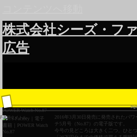
コンテンツへ移動
株式会社シーズ・フ
広告
POWER Watch No.87
2016年3月30日発売に発売されたパ
子書籍タイトル
チ5月号（No.87）の電子版です。
今号の見どころは大きく二つ。ひと