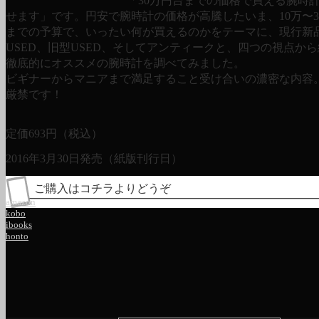
「30万円台までの価格で買える腕時
せます」です。円安で腕時計の価格が高騰したいま、10万〜3
までの予算で、いったい何が買えるのかをテーマに、現行新
USED、旧型USED、そしてアンティークと、四つの視点か
徹底的にオススメの腕時計を調べてみました。
ビギナーからマニアまで満足すること受け合いの濃密な内容
厳禁です！
定価
693
円（税込）
2016年3月30日発売（紙版刊行日）
ご購入はコチラよりどうぞ
amazon
kobo
ibooks
honto