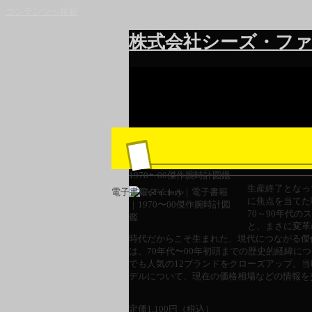
コンテンツへ移動
株式会社シーズ・ファ
1970〜00傑作腕時計図鑑
生産終了となって
電子書籍タイトル
に焦点を当てた
70～90年代
と、まさに変革
時代だからこそ生まれた、現代につながる傑
は、70年代〜00年初頭までの歴史的経緯に
でも人気の12ブランドをクローズアップ。
デルについて、現在の価格相場などの情報を
定価
1,100
円（税込）