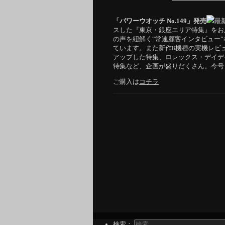
「パワーウオッチ No.149」発売
最
スした『東京・銀座エリア特集』をお
の声を紐解く“常連顧客インタビュー
ています。また新作8機種の実機レビ
アップした特集、ロレックス・デイデ
特集など、企画が盛りだくさん。今号
ご購入は
コチラ
検索：