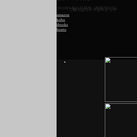
2016年8月31日発売（紙版刊行日）
ご購入はコチラよりどうぞ
amazon
kobo
ibooks
honto