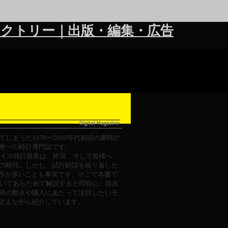
クトリー｜出版・編集・広告
しまった1970〜2000年代初頭の腕時計
唯一の時計専門誌です。
のスイス時計産業は、終焉、そして復権へ
の時代。しかし、試行錯誤を繰り返した
作が多いことも事実です。そこで本書で
ついてあらためて解説すると同時に、現在
当時の動きや購入にあたって注目したいモ
交えながら紹介しています。