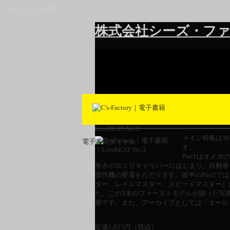
コンテンツへ移動
株式会社シーズ・ファ
LowBEAT No.3
メイン特集は3
電子書籍タイトル
す。
Part1はオ
巻きの30ミリキャリバーにはじまり、自動
傑作機の変還をたどります。後半のPart2
ター、レイルマスター、スピードマスター）
た。この3本のファーストモデルが揃った写
冊です。また、アーカイブとしては「オール
定価
1,925
円（税込）