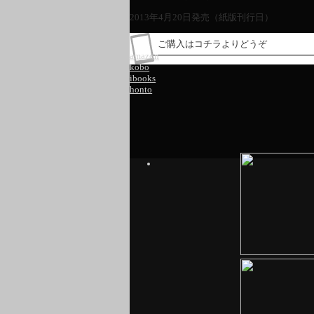
2013年4月20日発売（紙版刊行日）
ご購入はコチラよりどうぞ
amazon
kobo
ibooks
honto