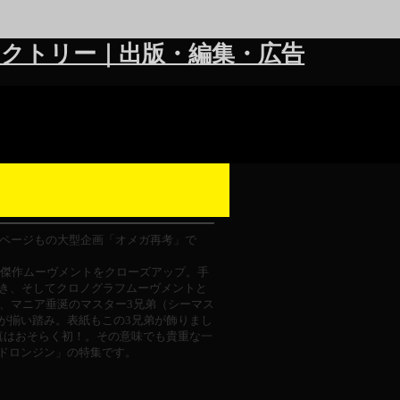
クトリー｜出版・編集・広告
6ページもの大型企画「オメガ再考」で
メガの傑作ムーヴメントをクローズアップ。手
巻き、そしてクロノグラフムーヴメントと
では、マニア垂涎のマスター3兄弟（シーマス
が揃い踏み。表紙もこの3兄弟が飾りまし
真はおそらく初！。その意味でも貴重な一
ドロンジン」の特集です。