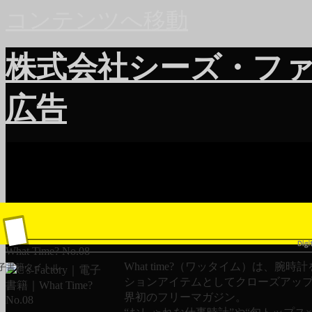
コンテンツへ移動
株式会社シーズ・フ
広告
What Time? No.08
What time?（ワッタイム）は、腕時
子書籍タイトル
ションアイテムとしてクローズアッ
界初のフリーマガジン。