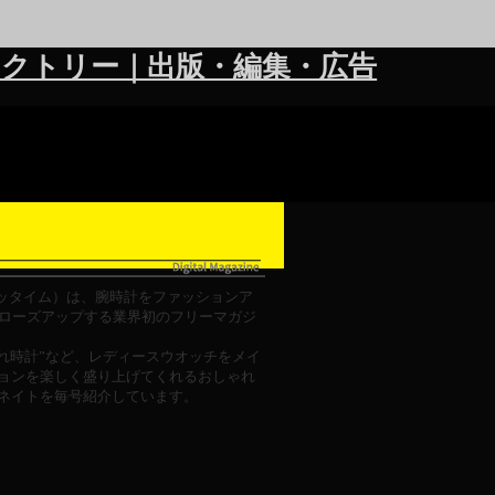
クトリー｜出版・編集・広告
e?（ワッタイム）は、腕時計をファッションア
ローズアップする業界初のフリーマガジ
ゃれ時計”など、レディースウオッチをメイ
ョンを楽しく盛り上げてくれるおしゃれ
ネイトを毎号紹介しています。