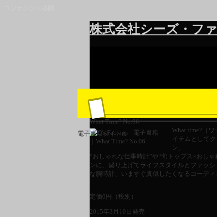
コンテンツへ移動
株式会社シーズ・ファ
What Time? No.06
What tim
電子書籍タイトル
イテムとしてク
ン。
“おしゃれな仕事時計”や“旬トップス×おし
ンに、盛り上げてライフスタイルとファッシ
な腕時計、いますぐ真似したくなるコーディ
定価
0
円（税別）
2015年3月10日発売