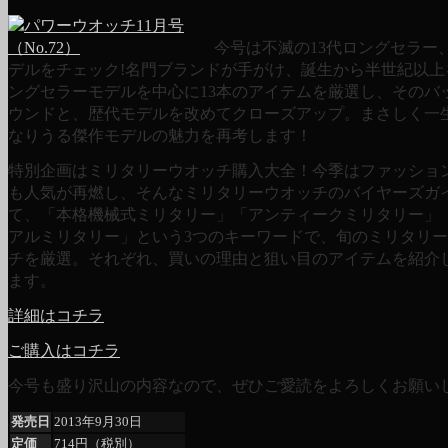
今号は不滅の13代ロングセラー
デルをチェック!名門ブランドが手がけ、誕生から半世紀以上
ングセラーモデルを中心に13本のアイテムを厳選し、そのバ
ウンドと、歴代モデルを改めてクローズアップ。まさしく一
なりうる傑作モデルの魅力を再考します！
特別企画はミリタリーウオッチ購入大全！今季はファッショ
も人気が再燃し、そんなミリタリーウオッチのバイヤーズガ
て、「本格機械式ミリタリー」「アンティークミリタリー」
アルミリタリー」という3つのキーワードで、旬のミリタリ
チを厳選。それぞれ、買いの理由と狙い目のアイテムを紹介
ます。
詳細はコチラ
ご購入はコチラ
今号も盛り沢山の内容なので、ぜひご愛読をよろしくお願い
発売日
2013年9月30日
定価
714円（税別）