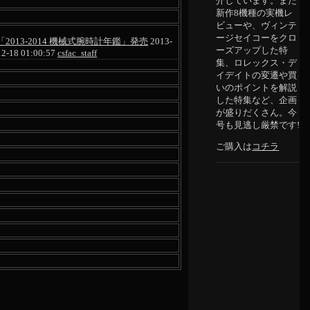
介しています。また
新作8機種の実機レ
ビューや、ヴィンテ
ージセイコーをクロ
「2013-2014 機械式腕時計年鑑」発売
2013-
ーズアップした特
12-18 01:00:57
csfac_staff
集、ロレックス・デ
イデイトの変遷や買
いのポイントを解説
した特集など、企画
が盛りだくさん。今
号も見逃し厳禁です!
ご購入は
コチラ