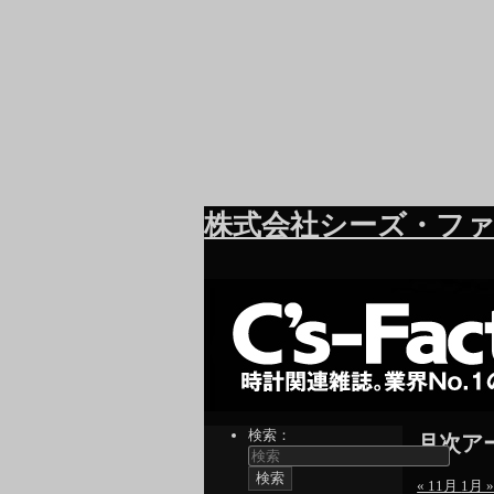
株式会社シーズ・ファ
検索：
月次ア
« 11月
1月 