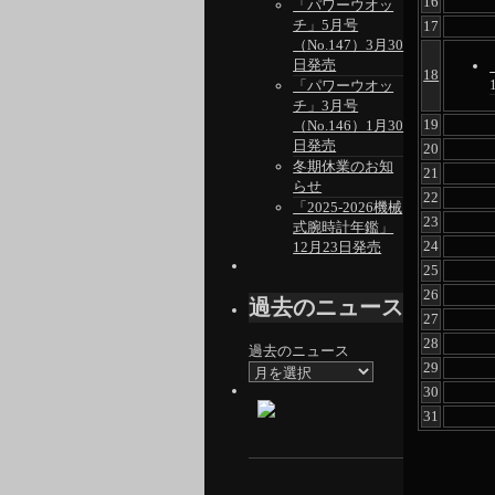
16
「パワーウオッ
チ」5月号
17
（No.147）3月30
日発売
18
「パワーウオッ
チ」3月号
19
（No.146）1月30
日発売
20
冬期休業のお知
21
らせ
22
「2025-2026機械
23
式腕時計年鑑」
24
12月23日発売
25
26
過去のニュース
27
28
過去のニュース
29
30
31