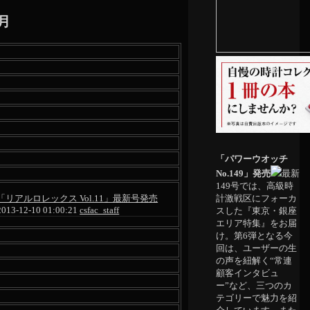
2月
「パワーウオッチ
No.149」発売
最新
149号では、高級時
「リアルロレックス Vol.11」最新号発売
計激戦区にフォーカ
2013-12-10 01:00:21
csfac_staff
スした『東京・銀座
エリア特集』をお届
け。第6弾となる今
回は、ユーザーの生
の声を紐解く“常連
顧客インタビュ
ー”など、三つのカ
テゴリーで魅力を紹