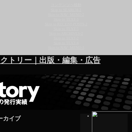
コンテンツへ移動
Skip to SEARCH-2
Skip to NAV_MENU-2
Skip to TEXT-3
Skip to RECENT-POSTS-2
Skip to TEXT-5
Skip to ARCHIVES-2
Skip to TEXT-2
Skip to TEXT-4
Skip to NAV_MENU-3
クトリー｜出版・編集・広告
ーカイブ
»