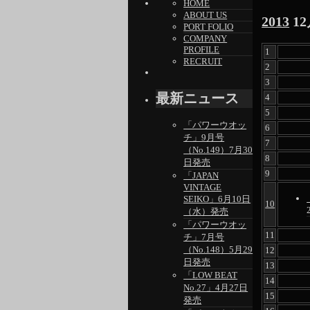
HOME
ABOUT US
2013
1
PORT FOLIO
COMPANY
PROFILE
1
RECRUIT
2
3
最新ニュース
4
5
「パワーウオッ
6
チ」9月号
7
（No.149）7月30
8
日発売
9
「JAPAN
VINTAGE
SEIKO」6月10日
10
（水）発売
「パワーウオッ
11
チ」7月号
（No.148）5月29
12
日発売
13
「LOW BEAT
14
No.27」4月27日
15
発売