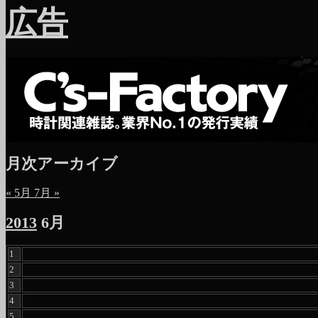
広告
月次アーカイブ
« 5月
7月 »
2013
6月
1
2
3
4
5