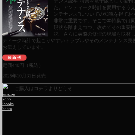
ナンス読本”特集を電子版として復刊
た。アンティーク時計を愛用するうえ
ンテナンス”についての知識を得てお
非常に重要です。そこで本特集では
現状を踏まえつつ、改めてその重要
説。さらに実際の修理の現場を取材
ティーク時計で起こりやすいトラブルやそのメンテナンス実
お伝えしています。
定価
440
円（税込）
2025年10月31日発売
ご購入はコチラよりどうぞ
amazon
kobo
ibooks
honto