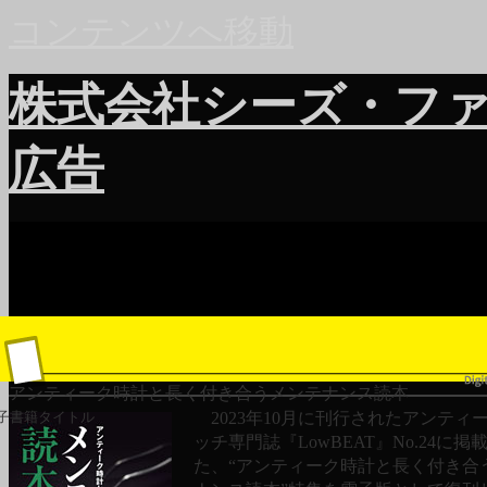
コンテンツへ移動
株式会社シーズ・フ
広告
アンティーク時計と長く付き合うメンテナンス読本
2023年10月に刊行されたアンティ
子書籍タイトル
ッチ専門誌『LowBEAT』No.24に掲
た、“アンティーク時計と長く付き合