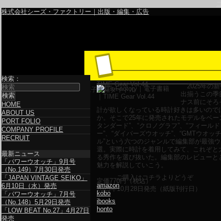
株式会社シーズ・ファクトリー｜出版・編集・広告
検索：
TIME Gear Vol.44
2025年の
電子書籍タイトル
出揃うこの季
ナス前にそろ
HOME
計が欲しくなっている時計好きは多いので
ABOUT US
か。そこで25年に発売されたモデルをベー
PORT FOLIO
タンダード”、“クロノグラフ”、“フィール
COMPANY PROFILE
ー”、“ダイバーズウオッチ”、“GMTウオッチ
RECRUIT
ル”という六つのジャンルで編集部が最強
選。実際に時計を着用してみて、これぞと
最新ニュース
る秀作を選び抜いた。編集部のレビューと
「パワーウオッチ」9月号
魅力を解説していこう。
（No.149）7月30日発売
ご購入はコチラよりどうぞ
「JAPAN VINTAGE SEIKO」
定価
770
円（税込）
amazon
6月10日（水）発売
2025年10月28日発売（紙版刊行日）
kobo
「パワーウオッチ」7月号
ibooks
（No.148）5月29日発売
honto
「LOW BEAT No.27」4月27日
発売