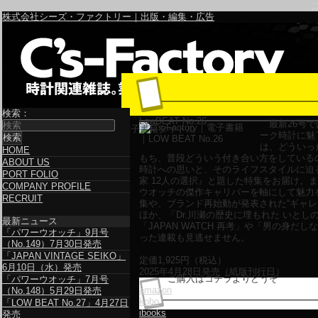
株式会社シーズ・ファクトリー｜出版・編集・広告
検索：
LowBEAT No.26
最新26号で
電子書籍タイトル
ーク時計に魅
は、どういっ
HOME
もち、普段どういう付き合い方をしている
ABOUT US
時計への思いと、そのライフスタイルに迫
PORT FOLIO
家 12人の選択』と題した特集をお届け。
COMPANY PROFILE
ウオッチの傑作キャリバーを軸にして魅力
RECRUIT
集や、ブランド再始動が発表された“ギャレ
ほか、「Dr.川瀬の歴史に埋もれた いとし
最新ニュース
「JAPAN WATCH 再考」や「男の身だ
「パワーウオッチ」9月号
った連載も見逃せません。
（No.149）7月30日発売
「JAPAN VINTAGE SEIKO」
定価
1,925
円（税込）
6月10日（水）発売
2025年4月28日発売（紙版刊行日）
ご購入はコチラよりどうぞ
「パワーウオッチ」7月号
amazon
（No.148）5月29日発売
kobo
「LOW BEAT No.27」4月27日
ibooks
発売