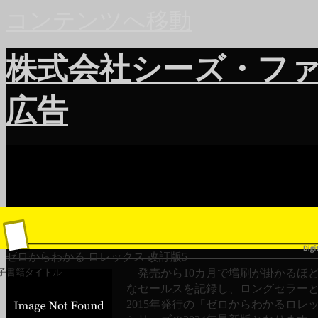
コンテンツへ移動
株式会社シーズ・フ
広告
ゼロからわかる ロレックス 改訂版5
発売から10カ月で増刷が掛かるほ
子書籍タイトル
なセールスを記録し、ロングセラー
2015年発行の「ゼロからわかるロレ