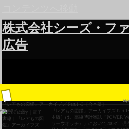
コンテンツへ移動
株式会社シーズ・フ
広告
『レアもの図鑑』アーカイブズ Part.1~3［合本版］
『レアもの図鑑』アーカイブズ Part.1
子書籍タイトル
本版］は、高級時計雑誌『POWER Wa
ワーウオッチ）』において2008年5月