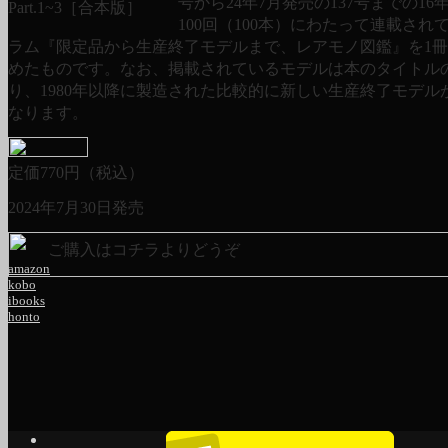
号から24年7月発売の137号までの16
100回（100本）にわたって連載され
ラム『限定品から生産終了モデルまで、レアモノ図鑑』を1
めたものです。なお、掲載されているモデルは本のタイトル
り、1980年以降に製造された比較的に新しい生産終了モデル
なります。
定価
770
円（税込）
2024年7月30日発売
ご購入はコチラよりどうぞ
amazon
kobo
ibooks
honto