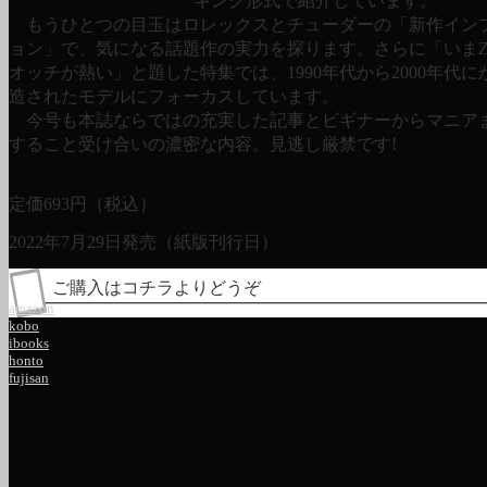
キング形式で紹介しています。
もうひとつの目玉はロレックスとチューダーの「新作イン
ョン」で、気になる話題作の実力を探ります。さらに「いま
オッチが熱い」と題した特集では、1990年代から2000年代に
造されたモデルにフォーカスしています。
今号も本誌ならではの充実した記事とビギナーからマニア
すること受け合いの濃密な内容。見逃し厳禁です!
定価
693
円（税込）
2022年7月29日発売（紙版刊行日）
ご購入はコチラよりどうぞ
amazon
kobo
ibooks
honto
fujisan