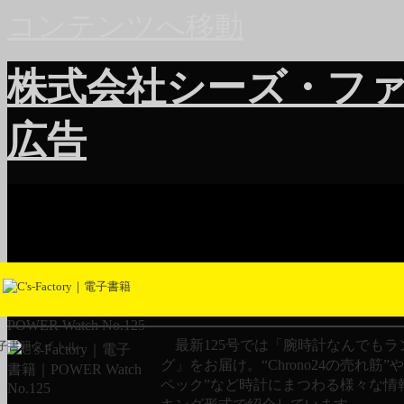
コンテンツへ移動
株式会社シーズ・フ
広告
POWER Watch No.125
最新125号では「腕時計なんでもラ
子書籍タイトル
グ」をお届け。“Chrono24の売れ筋”
ペック”など時計にまつわる様々な情