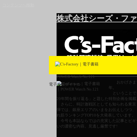
コンテンツへ移動
株式会社シーズ・ファ
POWER Watch No.121
おかげさまで
電子書籍タイトル
年。
ということで
20年間を振り返る」と題した特別企画を掲載
さらに、時計激戦区としても知られる東京
弾では、銀座エリアのいまをお伝えしつつ、「
れ筋ランキングTOP10を大発表しています。
今号も本誌ならではの充実した記事とビギ
いの濃密な内容。見逃し厳禁です!