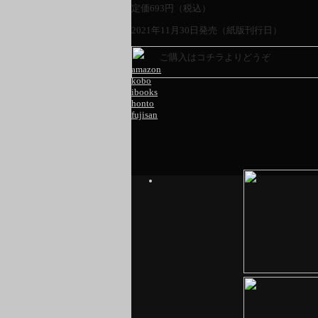
定価
693
円（税込）
2021年11月30日発売（紙版刊行日）
ご購入はコチラよりどうぞ
amazon
kobo
ibooks
honto
fujisan