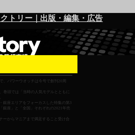
クトリー｜出版・編集・広告
、パワーウオッチは今号で創刊20周
、巻頭では「当時の人気モデルとともに
。
・銀座エリアをフォーカスした特集の第3
銀座」と「全国」それぞれの2021年売
ナーからマニアまで満足すること受け合