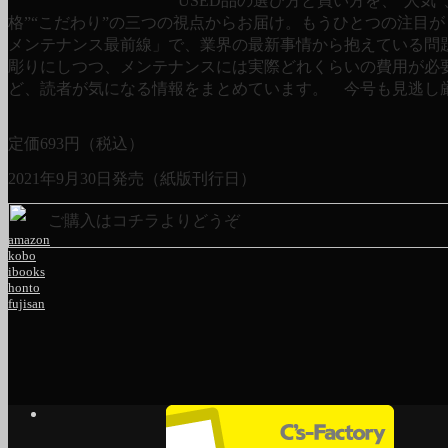
USED品の選び方と買い方を、“人気”
格”“こだわり”の三つの視点からお届け。もうひとつの注目
メンテナンス最前線」で、業界の最新事情から抱えている問
彫りにしつつ、メンテナンスには実際どれくらいの費用が必
ど、読者が気になる情報をまとめています。 今号も見逃し厳
定価
693
円（税込）
2021年9月30日発売（紙版刊行日）
ご購入はコチラよりどうぞ
amazon
kobo
ibooks
honto
fujisan