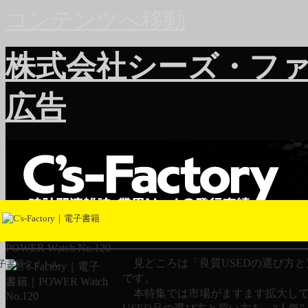
コンテンツへ移動
株式会社シーズ・フ
広告
POWER Watch No.120
見どころは「良質USEDの選び方と
子書籍タイトル
です。
本特集では市場がますます拡大し