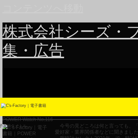
コンテンツへ移動
株式会社シーズ・
集・広告
POWER Watch No.116
今号の見どころは何と言っても、「
子書籍タイトル
愛好家・業界関係者などに聞きました
腕時計セレクト2021年」で、時計好