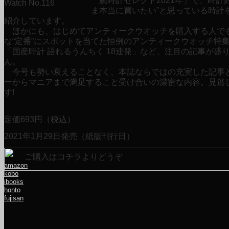
ま本当に買いたい”と思っている時計
紹介しています。
ほかにも、はじめてアンティークウオッチを購入する人で
な“定番”にスポットを当てた恒例のアンティークウオッチ特
「国産時計 語れるうんちく 18連発」など、注目の記事が盛
ん。
今号も勢い衰えることなく、本誌ならではの充実した記事
ーからマニアまで満足すること受け合いの濃密な内容。見逃
す!
定価
693
円（税込）
2021年1月29日発売（紙版刊行日）
ご購入はコチラよりどうぞ
amazon
kobo
ibooks
honto
fujisan