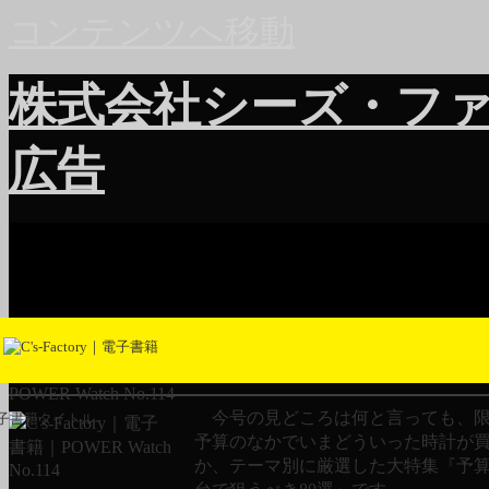
コンテンツへ移動
株式会社シーズ・フ
広告
POWER Watch No.114
今号の見どころは何と言っても、限
子書籍タイトル
予算のなかでいまどういった時計が
か、テーマ別に厳選した大特集『予算