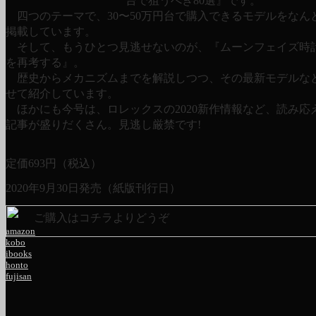
台で狙うべき80選』です。
四つのテーマで、30〜50万円台で購入できるモデルをなんと
掲載しています。
そして、もうひとつ見逃せないのが、『ムーンフェイズ時
を再考する』。
歴史からメカニズムまでを解説しつつ、その最新モデルな
せて紹介しています。
ほかにも今号は、ロレックスの2020新作情報など、読み応
記事が盛りだくさん。見逃し厳禁です!
定価
693
円（税込）
2020年9月30日発売（紙版刊行日）
ご購入はコチラよりどうぞ
amazon
kobo
ibooks
honto
fujisan