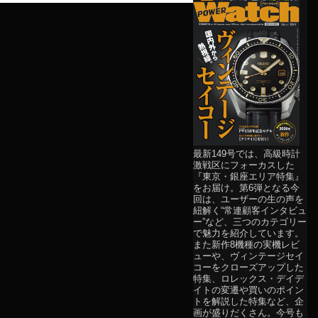
最新149号では、高級時計
激戦区にフォーカスした
『東京・銀座エリア特集』
をお届け。第6弾となる今
回は、ユーザーの生の声を
紐解く“常連顧客インタビュ
ー”など、三つのカテゴリー
で魅力を紹介しています。
また新作8機種の実機レビ
ューや、ヴィンテージセイ
コーをクローズアップした
特集、ロレックス・デイデ
イトの変遷や買いのポイン
トを解説した特集など、企
画が盛りだくさん。今号も