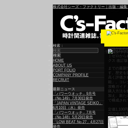
株式会社シーズ・ファクトリー｜出版・編集
検索：
ゼロからわか
電子書籍タイト
HOME
ABOUT US
までの最新
PORT FOLIO
す。歴史を
COMPANY PROFILE
高く評価さ
RECRUIT
能」。コレ
攻略ガイド
最新ニュース
購入方法を
「パワーウオッチ」9月号
加え、新た
（No.149）7月30日発売
で構成され
「JAPAN VINTAGE SEIKO」
6月10日（水）発売
定価
1,100
「パワーウオッチ」7月号
2020年8月
ご購
（No.148）5月29日発売
amazon
「LOW BEAT No.27」4月27日
kobo
発売