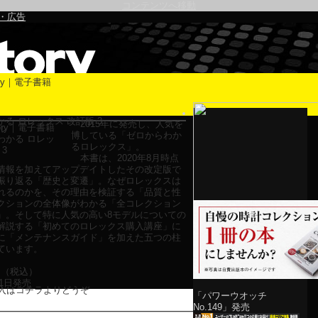
コンテンツへ移動
・広告
る ロレックス 改訂版 3
2015年に発売し、人気を
ル
博している「ゼロからわか
るロレックス」。
本書は、2020年8月時点
情報を加えてアップデイトしたその改定版で
振り返る「歴史と変遷」。なぜロレックスは
れるのかを、その理由を検証する「品質と性
クションの全体像がわかる「全コレクション
」。そして特に人気の高い8モデルについての
解説する「初めてのロレックス購入講座」に
に「メンテナンスガイド」を加えた五つの柱
ています。
円（税込）
31日発売
入はコチラよりどうぞ
「パワーウオッチ
No.149」発売