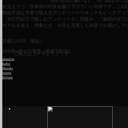
設計思想の違いなど、専門誌ならで
を交えつつ、代表作の特長を掘り下げていく内容です。この
較的手頃な予算で狙えるアンティークウオッチをピックアッ
「30万円以下で愉しむアンティーク」特集や、「魅惑のダブ
モデルを追え」特集など、今回も充実した内容でお届けして
定価
1,925
円（税込）
2020年4月22日発売（紙版刊行日）
ご購入はコチラよりどうぞ
amazon
kobo
ibooks
honto
fujisan