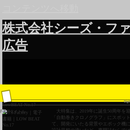
コンテンツへ移動
株式会社シーズ・フ
広告
LowBEAT No.17
大特集は、2019年に誕生50周年を
子書籍タイトル
「自動巻きクロノグラフ」にスポッ
て、開発にいたる背景やエポック機