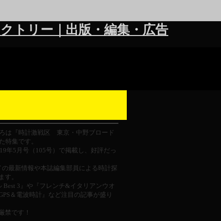
クトリー｜出版・編集・広告
ろは『時計激戦区 東京・中野ブロード
た特集です。
19年5月号（105号）で掲載し、好評だっ
イの最新情報や本誌編集部員による時計探
ます。
est 3』や『フレンチ&イタリアンウオ
GPS＆電波時計』など注目の記事が盛り
厳禁です！