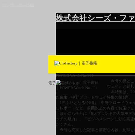
コンテンツへ移動
株式会社シーズ・ファ
POWER Watch No.111
今号の見どこ
電子書籍タイトル
ウェイ』と題し
本特集は、20
た東京・中野ブロードウェイ特集の第2弾。
1年ぶりとなる今回は、中野ブロードウェ
しレポートなど、前回以上の内容でお届けし
ほかにも今号は『8大ブランドの人気モデル B
ッチの魅力』、『ビジネスシーンに効く高級
だくさん。
今号も充実した記事と濃密な内容。見逃し