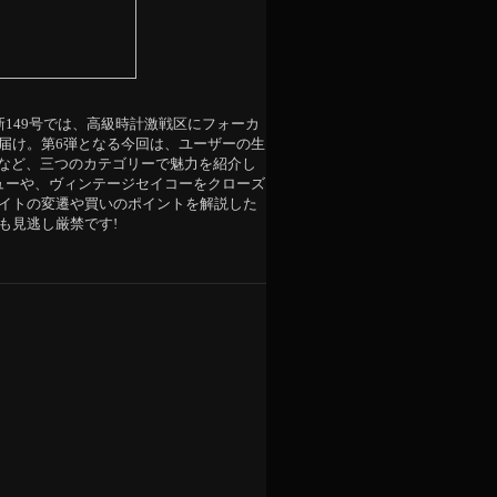
新149号では、高級時計激戦区にフォーカ
届け。第6弾となる今回は、ユーザーの生
”など、三つのカテゴリーで魅力を紹介し
ューや、ヴィンテージセイコーをクローズ
イトの変遷や買いのポイントを解説した
も見逃し厳禁です!