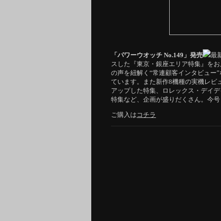
「パワーウオッチ No.149」発売
最
スした『東京・銀座エリア特集』をお
の声を紐解く“常連顧客インタビュー
ています。また新作8機種の実機レビ
アップした特集、ロレックス・デイデ
特集など、企画が盛りだくさん。今号
ご購入は
コチラ