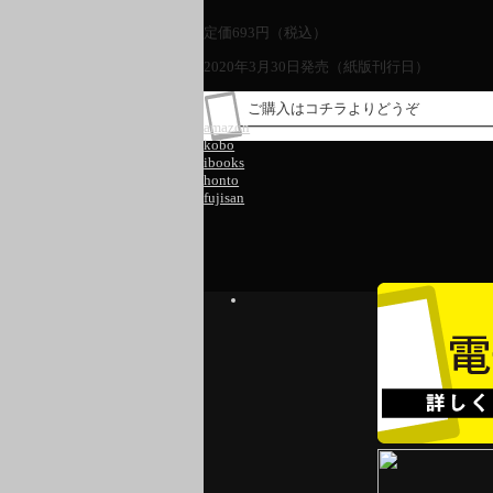
定価
693
円（税込）
2020年3月30日発売（紙版刊行日）
ご購入はコチラよりどうぞ
amazon
kobo
ibooks
honto
fujisan