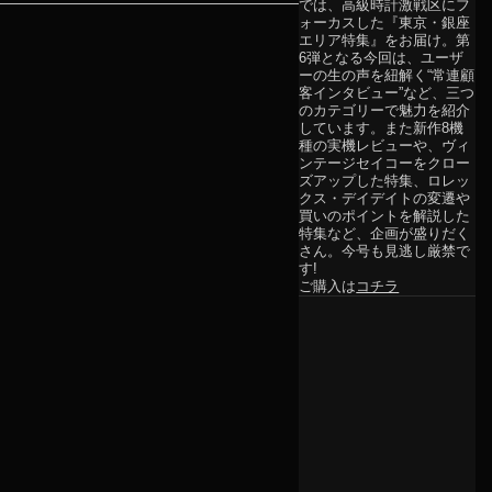
では、高級時計激戦区にフ
ォーカスした『東京・銀座
エリア特集』をお届け。第
6弾となる今回は、ユーザ
ーの生の声を紐解く“常連顧
客インタビュー”など、三つ
のカテゴリーで魅力を紹介
しています。また新作8機
種の実機レビューや、ヴィ
ンテージセイコーをクロー
ズアップした特集、ロレッ
クス・デイデイトの変遷や
買いのポイントを解説した
特集など、企画が盛りだく
さん。今号も見逃し厳禁で
す!
ご購入は
コチラ