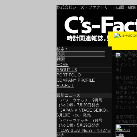
株式会社シーズ・ファクトリー｜出版・編集
検索：
『レアもの図
電子書籍タイト
HOME
ABOUT US
PORT FOLIO
年5月発売の
COMPANY PROFILE
間、計66
RECRUIT
『限定品か
冊にまとめ
最新ニュース
は本のタイ
「パワーウオッチ」9月号
クウオッチ
（No.149）7月30日発売
新しいモデ
「JAPAN VINTAGE SEIKO」
6月10日（水）発売
定価
550
円
「パワーウオッチ」7月号
2019年11
ご購
（No.148）5月29日発売
amazon
「LOW BEAT No.27」4月27日
kobo
発売