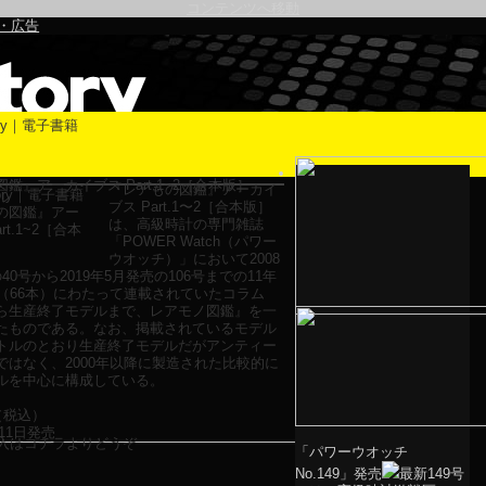
コンテンツへ移動
・広告
鑑』アーカイブス Part.1~2［合本版］
『レアもの図鑑』アーカイ
ル
ブス Part.1〜2［合本版］
は、高級時計の専門雑誌
「POWER Watch（パワー
ウオッチ）」において2008
40号から2019年5月発売の106号までの11年
回（66本）にわたって連載されていたコラム
ら生産終了モデルまで、レアモノ図鑑』を一
たものである。なお、掲載されているモデル
トルのとおり生産終了モデルだがアンティー
ではなく、2000年以降に製造された比較的に
ルを中心に構成している。
（税込）
月11日発売
入はコチラよりどうぞ
「パワーウオッチ
No.149」発売
最新149号