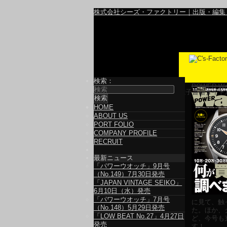
株式会社シーズ・ファクトリー｜出版・編集
検索：
POWER Wat
電子書籍タイト
HOME
ABOUT US
PORT FOLIO
COMPANY PROFILE
RECRUIT
最新ニュース
「パワーウオッチ」9月号
（No.149）7月30日発売
「JAPAN VINTAGE SEIKO」
6月10日（水）発売
「パワーウオッチ」7月号
に見て、触
（No.148）5月29日発売
た。ほか、
「LOW BEAT No.27」4月27日
ど、今号も
発売
す！