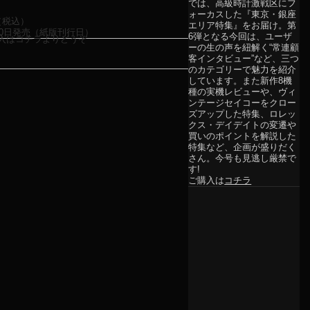
では、高級時計激戦区にフ
ォーカスした『東京・銀座
（税込）
エリア特集』をお届け。第
月30日発売（紙版刊行日）
6弾となる今回は、ユーザ
入はコチラよりどうぞ
ーの生の声を紐解く“常連顧
客インタビュー”など、三つ
のカテゴリーで魅力を紹介
しています。また新作8機
種の実機レビューや、ヴィ
ンテージセイコーをクロー
ズアップした特集、ロレッ
クス・デイデイトの変遷や
買いのポイントを解説した
特集など、企画が盛りだく
さん。今号も見逃し厳禁で
す!
ご購入は
コチラ