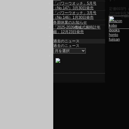
「パワーウオッチ」5月号
（No.147）3月30日発売
定価
693
円
「パワーウオッチ」3月号
2019年9
ご購
（No.146）1月30日発売
amazon
冬期休業のお知らせ
kobo
「2025-2026機械式腕時計年
ibooks
鑑」12月23日発売
honto
fujisan
過去のニュース
過去のニュース