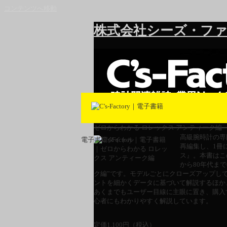
コンテンツへ移動
株式会社シーズ・ファ
ゼロからわかる ロレックス アンティーク編
高級腕時計の専
電子書籍タイトル
再編集し、1冊
ス』。本書はこ
から80年代ま
ク編”です。モデルごとにクローズアップし
ントを細かくデータに基づいて解説するほか
あくまでもユーザー目線に主眼に置き、購入
心者にもわかりやすく解説しています。
定価
1,100
円（税込）