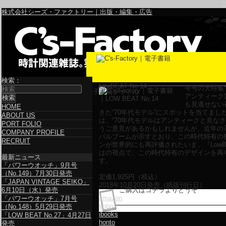
株式会社シーズ・ファクトリー｜出版・編集・広告
検索：
LowBEAT No.14
今号の大特集
電子書籍タイトル
アンティーク
も見逃せない
HOME
きた“70年代モデル”にスポットを当てまし
ABOUT US
は、“70年代モデルはアンティークと見なさ
PORT FOLIO
うご意見があるかもしれませんが、近年の7
COMPANY PROFILE
バルブームが示すとおり、この時代特有の
RECRUIT
ンが世界的にも再評価されたいま、『LowB
はの視点で、この時代特有のデザインを再
最新ニュース
す。
「パワーウオッチ」9月号
（No.149）7月30日発売
定価
1,925
円（税込）
「JAPAN VINTAGE SEIKO」
2018年10月20日発売（紙版刊行日）
6月10日（水）発売
ご購入はコチラよりどうぞ
amazon
「パワーウオッチ」7月号
kobo
（No.148）5月29日発売
ibooks
「LOW BEAT No.27」4月27日
honto
発売