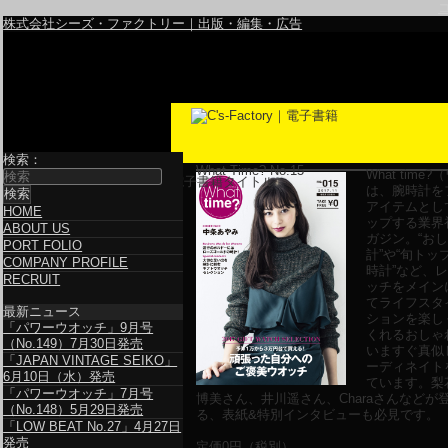
株式会社シーズ・ファクトリー｜出版・編集・広告
検索：
What Time? No.15
What tim
電子書籍タイトル
は、腕時計を
アイテムとし
HOME
ップする業界
ABOUT US
ガジン。“お
PORT FOLIO
計”や“旬トッ
COMPANY PROFILE
時計”など、
RECRUIT
ッチをメイン
てライフスタ
最新ニュース
ションを楽し
「パワーウオッチ」9月号
くれるおしゃ
（No.149）7月30日発売
いますぐ真似
「JAPAN VINTAGE SEIKO」
ーディネイト
6月10日（水）発売
ています。梨
「パワーウオッチ」7月号
博美さん、井川遥さん、Charaさんなどが
（No.148）5月29日発売
る、表紙&特別インタビューも必見です。
「LOW BEAT No.27」4月27日
発売
定価
0
円（税別）