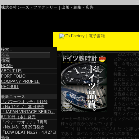
株式会社シーズ・ファクトリー｜出版・編集・広告
検索：
ドイツ腕時計 No.4
2015年8月
電子書籍タイトル
ど2年ぶりの
号。今号の見
HOME
く三つ。その
ABOUT US
特集は、これ
PORT FOLIO
にわたって、
COMPANY PROFILE
業の歴史的な
RECRUIT
り上げてきま
は視点を変え
最新ニュース
イツ時計の本
「パワーウオッチ」9月号
ようという思
（No.149）7月30日発売
品質”をテー
「JAPAN VINTAGE SEIKO」
有のマイスタ
6月10日（水）発売
メーカー各社のウオッチメイキングへの取
「パワーウオッチ」7月号
様々な角度から探っています。
（No.148）5月29日発売
二つ目は、いつかは手に入れたいと誰も
「LOW BEAT No.27」4月27日
であり、新生A.ランゲ＆ゾーネの象徴とも
発売
デル“ランゲ1”。今回は何と10ページにわ