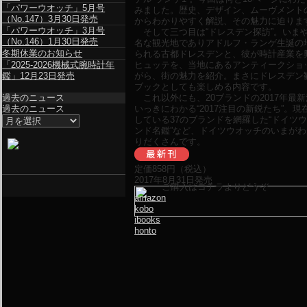
「パワーウオッチ」5月号
みました。歴史、デザイン、ムーヴメント
（No.147）3月30日発売
からわかりやすく解説、その魅力に迫りま
「パワーウオッチ」3月号
そして三つ目は“ドレスデン探訪”。いま
（No.146）1月30日発売
名な観光地でありアドルフ・ランゲ生誕の
冬期休業のお知らせ
られる古都ドレスデンと、彼が時計産業を
「2025-2026機械式腕時計年
ヒュッテを、当地にあるアンティークショ
鑑」12月23日発売
がら、街の魅力を紹介。まさにドレスデン
ブックとしても楽しめる内容です。
過去のニュース
これ以外にも、20ブランドの2017年最
過去のニュース
いっきにわかる“2017注目の新鋭たち”。
している37のブランドを網羅した“ドイツウ
ンド名鑑”など、ドイツウオッチのいまが
りだくさんです。
定価
858
円（税込）
2017年8月31日発売
ご購入はコチラよりどうぞ
amazon
kobo
ibooks
honto