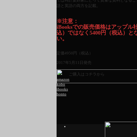
ては時計愛好家にとって貴重な資料となるこ
語と英語の両方を記載。
※注意：
iBooksでの販売価格はアップル
込）ではなく5400円（税込）
い。
定価
4950
円（税込）
2017年5月11日発売
ご購入はコチラから
amazon
kobo
ibooks
honto