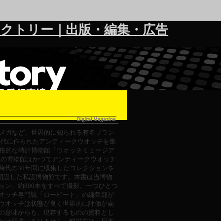
クトリー｜出版・編集・広告
メガなど、世界的に知られる有名ブラン
70年代に作られたアンティークウオッチを集
格的な時計博物館「ウオッチミュージア
この博物館はかつてアンティークウオッチ
時代の30年間に収集したコレクションを
県に開設した私設博物館です。本書は当博物
ョン、約800本をすべて撮影。一つひとつ
オッチ専門誌「ロービート」の編集部が
ウオッチは状態が良く世界的に評価が高
の意味からも、現存するものの資料とし