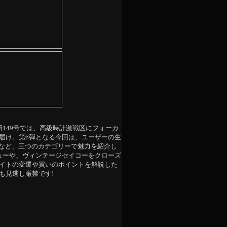
新149号では、高級時計激戦区にフォーカ
届け。第6弾となる今回は、ユーザーの生
”など、三つのカテゴリーで魅力を紹介し
ューや、ヴィンテージセイコーをクローズ
イトの変遷や買いのポイントを解説した
も見逃し厳禁です!