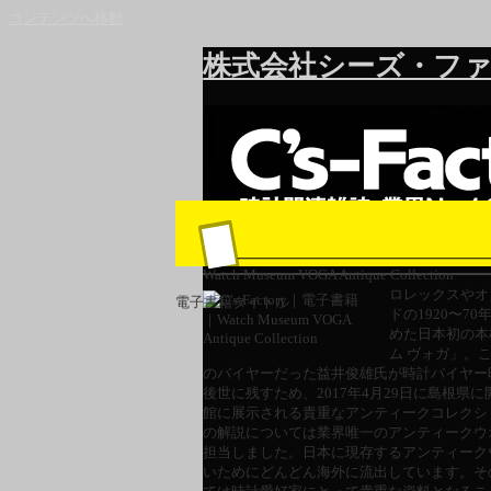
コンテンツへ移動
株式会社シーズ・ファ
Watch Museum VOGA Antique Collection
ロレックスやオ
電子書籍タイトル
ドの1920〜
めた日本初の本
ム ヴォガ」。
のバイヤーだった益井俊雄氏が時計バイヤー
後世に残すため、2017年4月29日に島根
館に展示される貴重なアンティークコレクシ
の解説については業界唯一のアンティークウ
担当しました。日本に現存するアンティーク
いためにどんどん海外に流出しています。そ