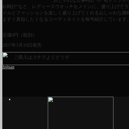
“おしゃれな仕事時計”や“旬トップス
れ時計”など、レディースウオッチをメインに、盛り上げて
イルとファッションを楽しく盛り上げてくれるおしゃれな腕
ますぐ真似したくなるコーディネイトを毎号紹介しています
定価
0
円（税別）
2017年3月10日発売
ご購入はコチラよりどうぞ
fujisan