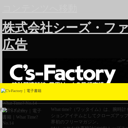
コンテンツへ移動
株式会社シーズ・フ
広告
What Time? No.14
What time?（ワッタイム）は、腕時
子書籍タイトル
ションアイテムとしてクローズアッ
界初のフリーマガジン。