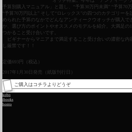
オッチ特集。今年は「アンティーク
予算別購入マニュアル」と題し、“予算30万円未満” “予算70
“予算70万円以上” そして“ロレックス”の四つのカテゴリーを
められた予算のなかでどんなアンティークウオッチが購入で
か、選び方のポイントやオススメのモデルを紹介。大満足の
つかること受け合いです。
ビギナーからマニアまで満足すること受け合いの濃密な内
し厳禁です！！
定価
693
円（税込）
2017年1月30日発売（紙版刊行日）
ご購入はコチラよりどうぞ
amazon
kobo
ibooks
honto