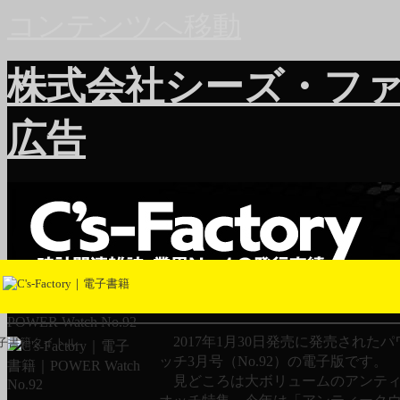
コンテンツへ移動
株式会社シーズ・フ
広告
POWER Watch No.92
2017年1月30日発売に発売された
子書籍タイトル
ッチ3月号（No.92）の電子版です。
見どころは大ボリュームのアンティ