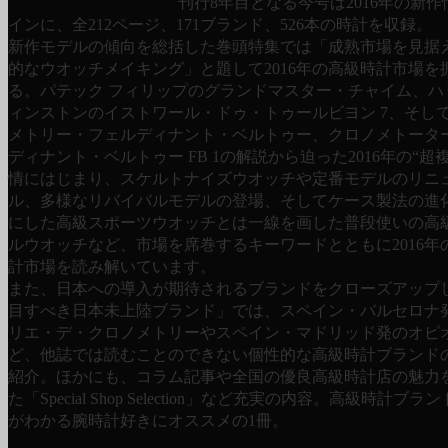
刊行8年目となる今号は2016年の新
インに、全212ページ、171ブランド、526本の時計を収録。
新作モデルの傾向を総括した巻頭特集では「成熟市場を見据
的なウオッチメイキング」と題して2016年の高級時計市場を
る。パテック フィリップのグランドマスター・チャイム、ハ
ィンストンのイストワール・ドゥ・トゥールビヨン 7、そし
メトリー・フェルディナント・ベルトゥー、クロノメトーター
ディナント・ベルトゥー FB 1の解説から迫った2016年の“超
情にはじまり、スケルトナイズウオッチや定番モデルのリニ
ル、多様なリバイバルモデルの登場、そしてケース製法の進
にした高級スポーツウオッチとは一線を画した普段使いの高
ルウオッチなど、市場を席巻するキーワードとともに2016年
計市場を読み解いています。
また、日本への導入が期待されるブランドをクローズアップ
目すべき日本未上陸ブランド」では、スペイン・バルセロナ
リエ・デ・クロノメトリーやスペイン・マドリッド発のオピ
ど、他誌では読むことのできない個性的な高級時計ブランド
紹介。ほかにも、コラム記事や全国の優良高級時計店の魅力
た「Special Shop Selection」など充実の内容。高級時計ブ
がわかる腕時計好きにオススメの1冊。