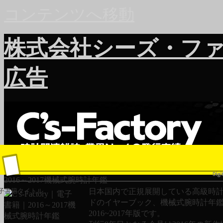
コンテンツへ移動
株式会社シーズ・フ
広告
2016～2017機械式腕時計年鑑
日本国内で正規展開している高級時
子書籍タイトル
ドのイヤーブック、機械式腕時計年
2016~2017年版です。