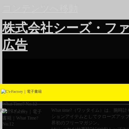
コンテンツへ移動
株式会社シーズ・フ
広告
What Time? No.12
What time?（ワッタイム）は、腕時
子書籍タイトル
ションアイテムとしてクローズアッ
界初のフリーマガジン。