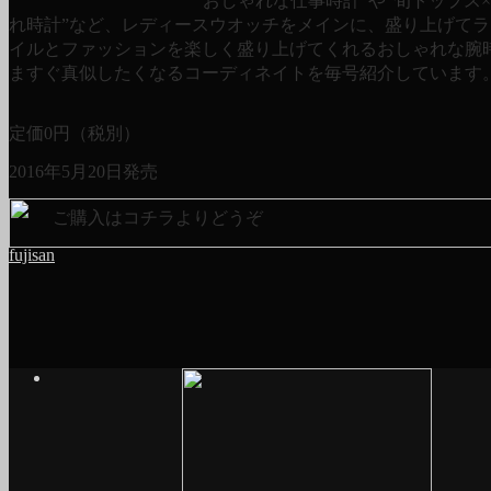
“おしゃれな仕事時計”や“旬トップス
れ時計”など、レディースウオッチをメインに、盛り上げて
イルとファッションを楽しく盛り上げてくれるおしゃれな腕
ますぐ真似したくなるコーディネイトを毎号紹介しています
定価
0
円（税別）
2016年5月20日発売
ご購入はコチラよりどうぞ
fujisan