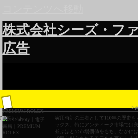
コンテンツへ移動
株式会社シーズ・フ
広告
PREMIUM ROLEX
実用時計の王者として110年の歴史を
子書籍タイトル
ックス。特にアンティーク市場では
並ぶほどの市場価値をもち、なかに