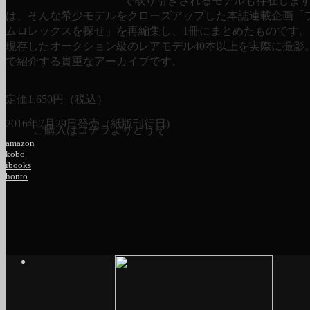
で取り引きされるモデルも存在しま
は、そんな希少モデルをクローズアップした本誌連載企画「
ムロレックスを探せ」を再編集し、1冊にまとめたものです
現存したオークション級のレアモデル40本以上を実際に撮影
で紹介する貴重なアーカイブです。
定価
1,650
円（税込）
2016年7月29日発売（紙版刊行日)
ご購入はコチラよりどうぞ
amazon
kobo
ibooks
honto