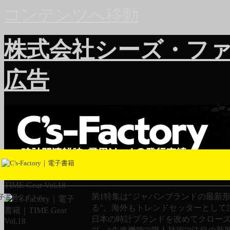
コンテンツへ移動
株式会社シーズ・フ
広告
TIME Gear Vol.18
第1特集は“ジャパンブランドの最新
子書籍タイトル
る”。海外もトレンドセッターとして
日本の時計ブランドを改めてクロー