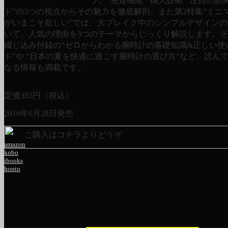
プ。“先進機能”“職人技術”“注目の新
ド”の3つの視点からその魅力を徹底解剖。また第2特集“ミニ
がいまこそ欲しい”では、大ブレイク中のシンプルデザイン
いて、人気の理由を3つのテーマからじっくり解説します。
綴じ込み付録の“ゼロからわかる腕時計の基礎知識&正しい使
ド”や “日本の夏を快適に過ごす腕時計の選び方”など、読ん
なる情報も満載です。
定価
385
円（税込）
2016年6月28日発売
ご購入はコチラよりどうぞ
amazon
kobo
ibooks
honto