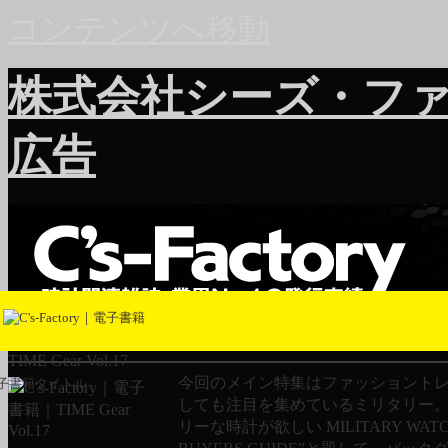
コンテンツへ移動
株式会社シーズ・フ
広告
TIME Gear Vol.17
今回のメイン特集はファッショント
子書籍タイトル
しても注目を集めているミリタリー。
リーな時計が欲しい MILITARY WAT