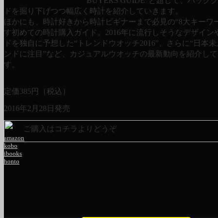
BUYERS GUIDE”と題して、バック
ドを掘り下げつつ幅広く時計を紹介していきます。
ほかにも、時計好きから時計ビギナーまで必見の“8大キーワ
す初めての時計購入ガイド。2016年に流行しそうなデザイン
ドを独自に予想した“トレンドウオッチ2016”、さらに“日本
ンドに注目”など、カジュアルウオッチの最新動向を紹介して
す。
定価
385
円（税込）
2016年2月28日発売
ご購入はコチラよりどうぞ
amazon
kobo
ibooks
honto