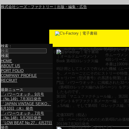
株式会社シーズ・ファクトリー｜出版・編集・広告
検索：
オールドムーヴメントBook 第4回ロレッ
アンティーク
電子書籍タイトル
作ムーヴメン
4回シリーズ
HOME
本書は1900
ABOUT US
時計用としてスイスで作られた機械（ムー
PORT FOLIO
を、メーカーごとにそのヒストリーや特徴
COMPANY PROFILE
キャリバー（型式番号）の系譜を簡潔にま
RECRUIT
門誌「パワーウオッチ」に掲載された32ペ
（第4回ロレックス編のみ16ページ）をデジ
最新ニュース
したものです。
「パワーウオッチ」9月号
第1回「マニュファクチュール編」、第2回
（No.149）7月30日発売
ンデント＆デファクト系メーカー編」、第
「JAPAN VINTAGE SEIKO」
ュSA編」、そして第4回「ロレックス編」
6月10日（水）発売
「パワーウオッチ」7月号
定価
330
円（税込）
（No.148）5月29日発売
（注：ページが少なめのため第4回のみ価
「LOW BEAT No.27」4月27日
2013年7月30日発売
ご購入はコチラよりどうぞ
発売